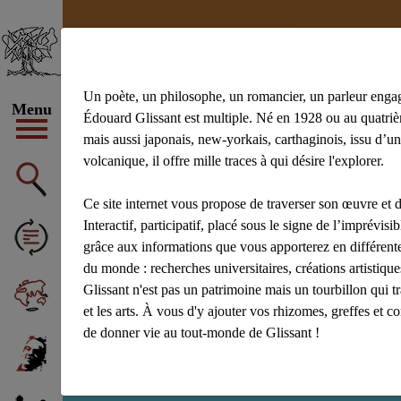
Un poète, un philosophe, un romancier, un parleur enga
Menu
Édouard Glissant est multiple. Né en 1928 ou au quatrièm
mais aussi japonais, new-yorkais, carthaginois, issu d’un
volcanique, il offre mille traces à qui désire l'explorer.
#achiery
#ac
#Aliocha Wald
Ce site internet vous propose de traverser son œuvre et d
Afficher tous 
Interactif, participatif, placé sous le signe de l’imprévisibl
grâce aux informations que vous apporterez en différente
du monde : recherches universitaires, créations artistiq
Glissant n'est pas un patrimoine mais un tourbillon qui t
et les arts. À vous d'y ajouter vos rhizomes, greffes et c
de donner vie au tout-monde de Glissant !
Recherche : bézau