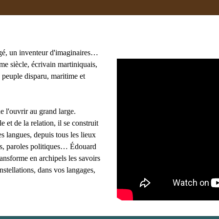
gé, un inventeur d'imaginaires…
e siècle, écrivain martiniquais,
 peuple disparu, maritime et
oma
#adami
#afrique
#agnès B
#algérie
 Lasowski
#amériques
#amis
#anthropologie
e l'ouvrir au grand large.
les mots clés
e et de la relation, il se construit
s langues, depuis tous les lieux
ues, paroles politiques… Édouard
ransforme en archipels les savoirs
onstellations, dans vos langages,
din