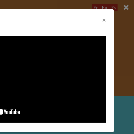
Fr
En
Es
×