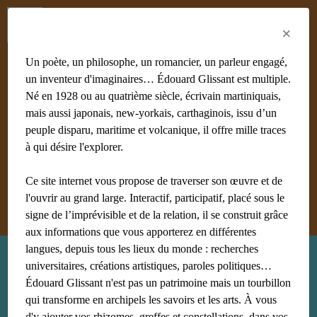
Menu
Fr
En
Es
×
Un poète, un philosophe, un romancier, un parleur engagé,
un inventeur d'imaginaires… Édouard Glissant est multiple.
Né en 1928 ou au quatrième siècle, écrivain martiniquais,
mais aussi japonais, new-yorkais, carthaginois, issu d’un
#achiery
#acoma
#adami
#afrique
#agnès B
#algérie
peuple disparu, maritime et volcanique, il offre mille traces
#Aliocha Wald Lasowski
#amériques
#amis
à qui désire l'explorer.
#anthropologie
Ce site internet vous propose de traverser son œuvre et de
Afficher tous les mots clés
l'ouvrir au grand large. Interactif, participatif, placé sous le
signe de l’imprévisible et de la relation, il se construit grâce
aux informations que vous apporterez en différentes
langues, depuis tous les lieux du monde : recherches
Recherche : biographie
universitaires, créations artistiques, paroles politiques…
Édouard Glissant n'est pas un patrimoine mais un tourbillon
qui transforme en archipels les savoirs et les arts. À vous
d'y ajouter vos rhizomes, greffes et constellations, dans vos