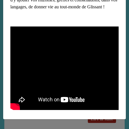
langages, de donner vie au tout-monde de Glissant !
La Sorbonne
le 29 janvier 2018
Université où Édouard Glissant fit ses études, sa thèse et où eut
lieu un important colloque
Lire la suite