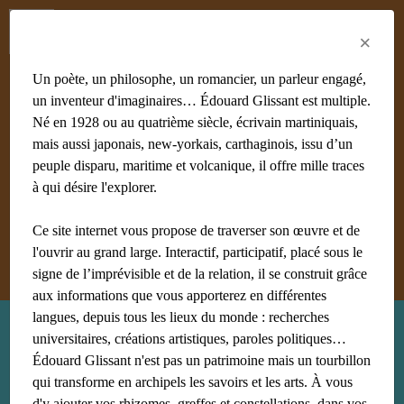
Menu
Fr
En
Es
×
Un poète, un philosophe, un romancier, un parleur engagé,
un inventeur d'imaginaires… Édouard Glissant est multiple.
Né en 1928 ou au quatrième siècle, écrivain martiniquais,
mais aussi japonais, new-yorkais, carthaginois, issu d’un
#achiery
#acoma
#adami
#afrique
#agnès B
#algérie
peuple disparu, maritime et volcanique, il offre mille traces
#Aliocha Wald Lasowski
#amériques
#amis
à qui désire l'explorer.
#anthropologie
Ce site internet vous propose de traverser son œuvre et de
Afficher tous les mots clés
l'ouvrir au grand large. Interactif, participatif, placé sous le
signe de l’imprévisible et de la relation, il se construit grâce
aux informations que vous apporterez en différentes
langues, depuis tous les lieux du monde : recherches
Recherche : sorbonne
universitaires, créations artistiques, paroles politiques…
Édouard Glissant n'est pas un patrimoine mais un tourbillon
qui transforme en archipels les savoirs et les arts. À vous
d'y ajouter vos rhizomes, greffes et constellations, dans vos