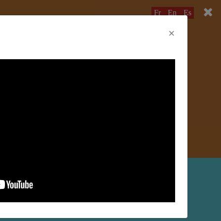
Fr
En
Es
×