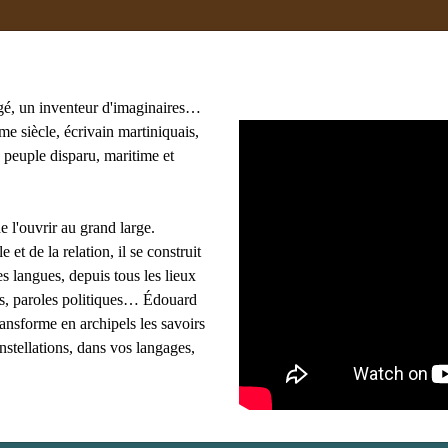
gé, un inventeur d'imaginaires…
e siècle, écrivain martiniquais,
 peuple disparu, maritime et
oma
#adami
#afrique
#agnès B
#algérie
 Lasowski
#amériques
#amis
#anthropologie
e l'ouvrir au grand large.
les mots clés
e et de la relation, il se construit
s langues, depuis tous les lieux
ues, paroles politiques… Édouard
ransforme en archipels les savoirs
onstellations, dans vos langages,
eymane Bachir Diagne