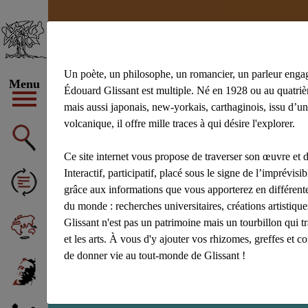
Un poète, un philosophe, un romancier, un parleur enga
Menu
Édouard Glissant est multiple. Né en 1928 ou au quatrièm
mais aussi japonais, new-yorkais, carthaginois, issu d’un
volcanique, il offre mille traces à qui désire l'explorer.
#achiery
#ac
#Aliocha Wald
Ce site internet vous propose de traverser son œuvre et d
Afficher tous 
Interactif, participatif, placé sous le signe de l’imprévisibl
grâce aux informations que vous apporterez en différente
du monde : recherches universitaires, créations artistiq
Glissant n'est pas un patrimoine mais un tourbillon qui t
et les arts. À vous d'y ajouter vos rhizomes, greffes et c
de donner vie au tout-monde de Glissant !
Recherche : Soul