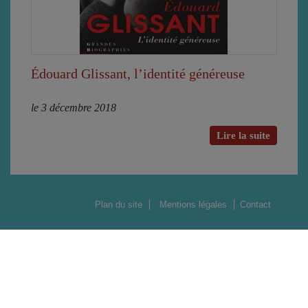
Édouard Glissant, l’identité généreuse
le 3 décembre 2018
Lire la suite
Plan du site
Mentions légales
Contact