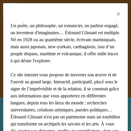
Menu
Fr
En
Es
×
Un poète, un philosophe, un romancier, un parleur engagé,
un inventeur d'imaginaires… Édouard Glissant est multiple.
Né en 1928 ou au quatrième siècle, écrivain martiniquais,
mais aussi japonais, new-yorkais, carthaginois, issu d’un
#achiery
#acoma
#adami
#afrique
#agnès B
#algérie
peuple disparu, maritime et volcanique, il offre mille traces
#Aliocha Wald Lasowski
#amériques
#amis
à qui désire l'explorer.
#anthropologie
Ce site internet vous propose de traverser son œuvre et de
Afficher tous les mots clés
l'ouvrir au grand large. Interactif, participatif, placé sous le
signe de l’imprévisible et de la relation, il se construit grâce
aux informations que vous apporterez en différentes
langues, depuis tous les lieux du monde : recherches
Recherche : edouard glissant
universitaires, créations artistiques, paroles politiques…
Édouard Glissant n'est pas un patrimoine mais un tourbillon
qui transforme en archipels les savoirs et les arts. À vous
d'y ajouter vos rhizomes, greffes et constellations, dans vos