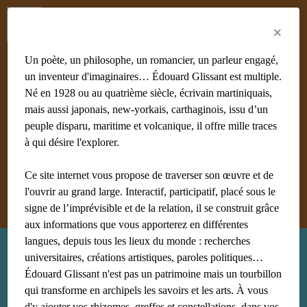
Menu
Fr
En
Es
×
Un poète, un philosophe, un romancier, un parleur engagé,
un inventeur d'imaginaires… Édouard Glissant est multiple.
Né en 1928 ou au quatrième siècle, écrivain martiniquais,
mais aussi japonais, new-yorkais, carthaginois, issu d’un
#achiery
#acoma
#adami
#afrique
#agnès B
#algérie
peuple disparu, maritime et volcanique, il offre mille traces
#Aliocha Wald Lasowski
#amériques
#amis
à qui désire l'explorer.
#anthropologie
Ce site internet vous propose de traverser son œuvre et de
Afficher tous les mots clés
l'ouvrir au grand large. Interactif, participatif, placé sous le
signe de l’imprévisible et de la relation, il se construit grâce
aux informations que vous apporterez en différentes
langues, depuis tous les lieux du monde : recherches
Recherche : lubat
universitaires, créations artistiques, paroles politiques…
Édouard Glissant n'est pas un patrimoine mais un tourbillon
qui transforme en archipels les savoirs et les arts. À vous
d'y ajouter vos rhizomes, greffes et constellations, dans vos