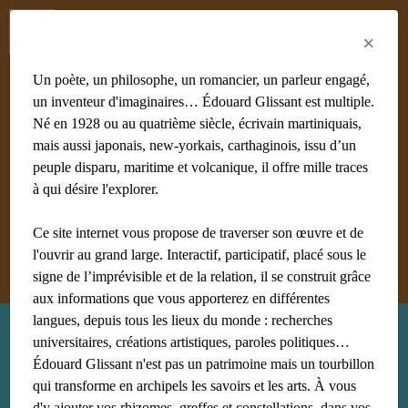
Menu
Fr
En
Es
×
Un poète, un philosophe, un romancier, un parleur engagé,
un inventeur d'imaginaires… Édouard Glissant est multiple.
Né en 1928 ou au quatrième siècle, écrivain martiniquais,
mais aussi japonais, new-yorkais, carthaginois, issu d’un
#achiery
#acoma
#adami
#afrique
#agnès B
#algérie
peuple disparu, maritime et volcanique, il offre mille traces
#Aliocha Wald Lasowski
#amériques
#amis
à qui désire l'explorer.
#anthropologie
Ce site internet vous propose de traverser son œuvre et de
Afficher tous les mots clés
l'ouvrir au grand large. Interactif, participatif, placé sous le
signe de l’imprévisible et de la relation, il se construit grâce
aux informations que vous apporterez en différentes
langues, depuis tous les lieux du monde : recherches
Recherche : chaos
universitaires, créations artistiques, paroles politiques…
Édouard Glissant n'est pas un patrimoine mais un tourbillon
qui transforme en archipels les savoirs et les arts. À vous
d'y ajouter vos rhizomes, greffes et constellations, dans vos