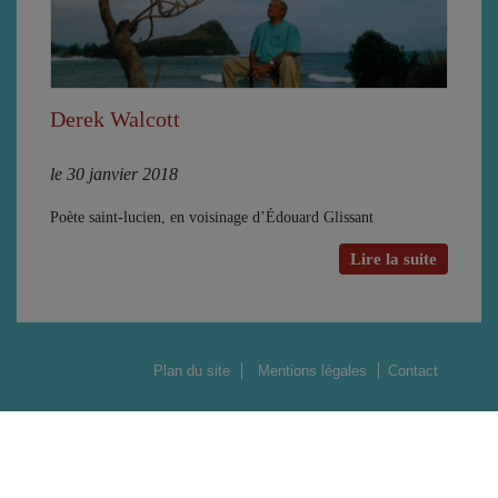
Derek Walcott
le 30 janvier 2018
Poète saint-lucien, en voisinage d’Édouard Glissant
Lire la suite
Plan du site
Mentions légales
Contact