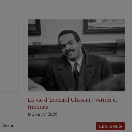
La vie d’Édouard Glissant : vérités et
frictions
le 26 avril 2020
d'Édouard
Lire la suite