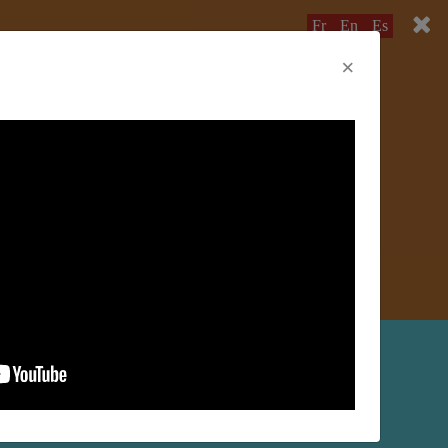
Fr
En
Es
×