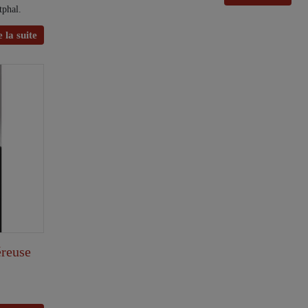
tphal.
 la suite
éreuse