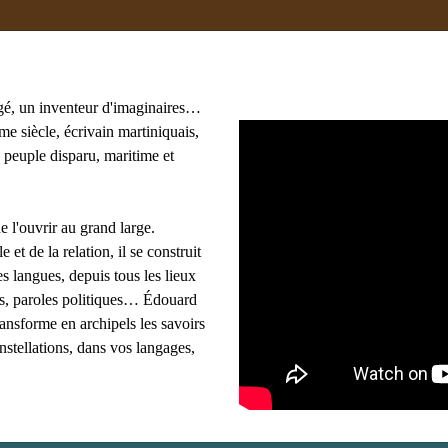
gé, un inventeur d'imaginaires…
e siècle, écrivain martiniquais,
 peuple disparu, maritime et
oma
#adami
#afrique
#agnès B
#algérie
 Lasowski
#amériques
#amis
#anthropologie
e l'ouvrir au grand large.
les mots clés
e et de la relation, il se construit
s langues, depuis tous les lieux
ues, paroles politiques… Édouard
ransforme en archipels les savoirs
onstellations, dans vos langages,
re