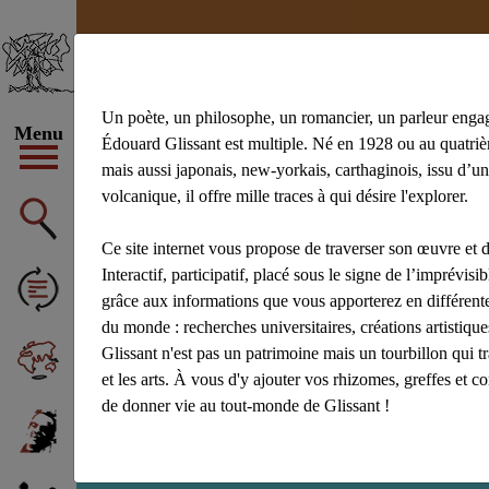
Un poète, un philosophe, un romancier, un parleur enga
Menu
Édouard Glissant est multiple. Né en 1928 ou au quatrièm
mais aussi japonais, new-yorkais, carthaginois, issu d’un
volcanique, il offre mille traces à qui désire l'explorer.
#achiery
#ac
#Aliocha Wald
Ce site internet vous propose de traverser son œuvre et d
Afficher tous 
Interactif, participatif, placé sous le signe de l’imprévisibl
grâce aux informations que vous apporterez en différente
du monde : recherches universitaires, créations artistiq
Glissant n'est pas un patrimoine mais un tourbillon qui t
et les arts. À vous d'y ajouter vos rhizomes, greffes et c
de donner vie au tout-monde de Glissant !
Recherche : écritu