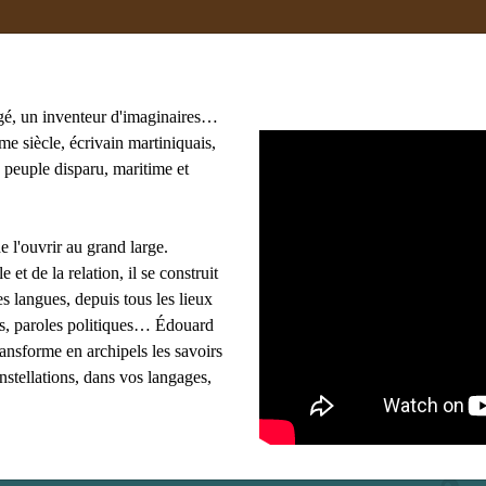
gé, un inventeur d'imaginaires…
e siècle, écrivain martiniquais,
 peuple disparu, maritime et
oma
#adami
#afrique
#agnès B
#algérie
 Lasowski
#amériques
#amis
#anthropologie
e l'ouvrir au grand large.
les mots clés
e et de la relation, il se construit
s langues, depuis tous les lieux
ues, paroles politiques… Édouard
ransforme en archipels les savoirs
onstellations, dans vos langages,
edo lam