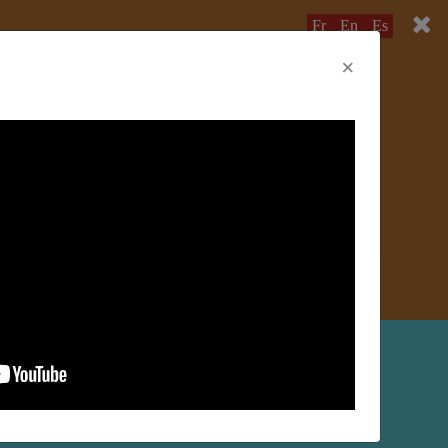
Fr
En
Es
×