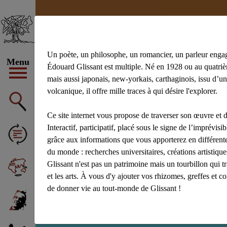
Un poète, un philosophe, un romancier, un parleur enga
Menu
Édouard Glissant est multiple. Né en 1928 ou au quatrièm
mais aussi japonais, new-yorkais, carthaginois, issu d’un
volcanique, il offre mille traces à qui désire l'explorer.
#achiery
#ac
#Aliocha Wald
Ce site internet vous propose de traverser son œuvre et d
Afficher tous 
Interactif, participatif, placé sous le signe de l’imprévisibl
grâce aux informations que vous apporterez en différente
du monde : recherches universitaires, créations artistiq
Glissant n'est pas un patrimoine mais un tourbillon qui t
et les arts. À vous d'y ajouter vos rhizomes, greffes et c
de donner vie au tout-monde de Glissant !
Recherche : wilfr