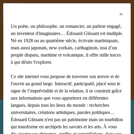
Menu
Fr
En
Es
×
Un poète, un philosophe, un romancier, un parleur engagé,
un inventeur d'imaginaires… Édouard Glissant est multiple.
Né en 1928 ou au quatrième siècle, écrivain martiniquais,
mais aussi japonais, new-yorkais, carthaginois, issu d’un
#achiery
#acoma
#adami
#afrique
#agnès B
#algérie
peuple disparu, maritime et volcanique, il offre mille traces
#Aliocha Wald Lasowski
#amériques
#amis
à qui désire l'explorer.
#anthropologie
Ce site internet vous propose de traverser son œuvre et de
Afficher tous les mots clés
l'ouvrir au grand large. Interactif, participatif, placé sous le
signe de l’imprévisible et de la relation, il se construit grâce
aux informations que vous apporterez en différentes
langues, depuis tous les lieux du monde : recherches
Recherche : amis
universitaires, créations artistiques, paroles politiques…
Édouard Glissant n'est pas un patrimoine mais un tourbillon
qui transforme en archipels les savoirs et les arts. À vous
d'y ajouter vos rhizomes, greffes et constellations, dans vos