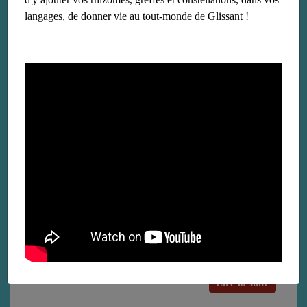
langages, de donner vie au tout-monde de Glissant !
Édouard Glissant, dix ans après
le 27 janvier 2021
Débat-événement "Glissant, dix ans après" à la Maison
française de New-York.
Lire la suite