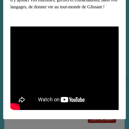
langages, de donner vie au tout-monde de Glissant !
Jacques Derrida-Edouard Glissant
le 9 janvier 2020
Dialogue entre Jacques Derrida et Édouard Glissant au
Parlement international des écrivains (1993)
Lire la suite