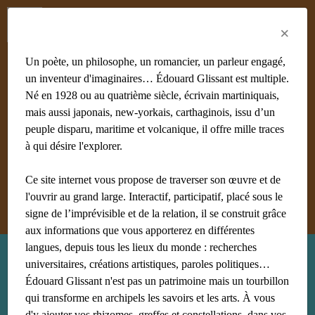
Menu
Fr
En
Es
×
Un poète, un philosophe, un romancier, un parleur engagé,
un inventeur d'imaginaires… Édouard Glissant est multiple.
Né en 1928 ou au quatrième siècle, écrivain martiniquais,
mais aussi japonais, new-yorkais, carthaginois, issu d’un
#achiery
#acoma
#adami
#afrique
#agnès B
#algérie
peuple disparu, maritime et volcanique, il offre mille traces
#Aliocha Wald Lasowski
#amériques
#amis
à qui désire l'explorer.
#anthropologie
Ce site internet vous propose de traverser son œuvre et de
Afficher tous les mots clés
l'ouvrir au grand large. Interactif, participatif, placé sous le
signe de l’imprévisible et de la relation, il se construit grâce
aux informations que vous apporterez en différentes
langues, depuis tous les lieux du monde : recherches
Recherche : francophonie
universitaires, créations artistiques, paroles politiques…
Édouard Glissant n'est pas un patrimoine mais un tourbillon
qui transforme en archipels les savoirs et les arts. À vous
d'y ajouter vos rhizomes, greffes et constellations, dans vos