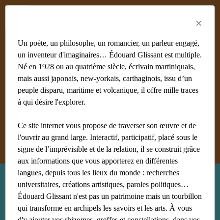
Menu
Fr
En
Es
×
Un poète, un philosophe, un romancier, un parleur engagé,
un inventeur d'imaginaires… Édouard Glissant est multiple.
Né en 1928 ou au quatrième siècle, écrivain martiniquais,
mais aussi japonais, new-yorkais, carthaginois, issu d’un
#achiery
#acoma
#adami
#afrique
#agnès B
#algérie
peuple disparu, maritime et volcanique, il offre mille traces
#Aliocha Wald Lasowski
#amériques
#amis
à qui désire l'explorer.
#anthropologie
Ce site internet vous propose de traverser son œuvre et de
Afficher tous les mots clés
l'ouvrir au grand large. Interactif, participatif, placé sous le
signe de l’imprévisible et de la relation, il se construit grâce
aux informations que vous apporterez en différentes
langues, depuis tous les lieux du monde : recherches
Recherche : Romuald Fonkoua
universitaires, créations artistiques, paroles politiques…
Édouard Glissant n'est pas un patrimoine mais un tourbillon
qui transforme en archipels les savoirs et les arts. À vous
d'y ajouter vos rhizomes, greffes et constellations, dans vos