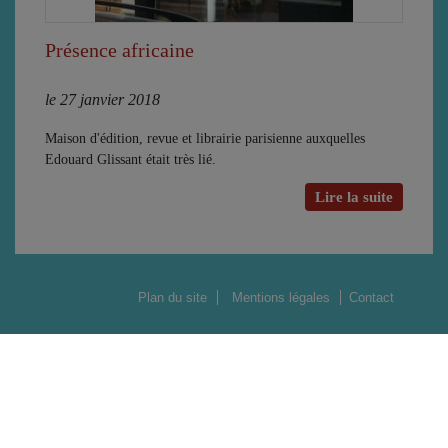
Présence africaine
le 27 janvier 2018
Maison d'édition, revue et librairie parisienne auxquelles
Edouard Glissant était très lié.
Lire la suite
Plan du site
Mentions légales
Contact