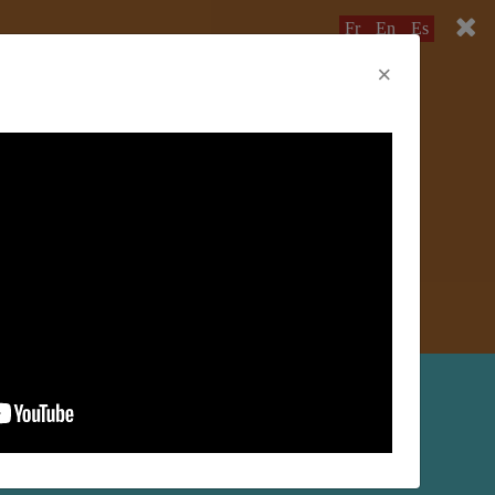
Fr
En
Es
×