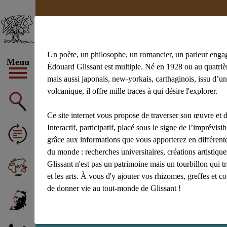
Un poète, un philosophe, un romancier, un parleur enga
Menu
Édouard Glissant est multiple. Né en 1928 ou au quatrièm
mais aussi japonais, new-yorkais, carthaginois, issu d’un
volcanique, il offre mille traces à qui désire l'explorer.
#achiery
#ac
#Aliocha Wald
Ce site internet vous propose de traverser son œuvre et d
Afficher tous 
Interactif, participatif, placé sous le signe de l’imprévisibl
grâce aux informations que vous apporterez en différente
du monde : recherches universitaires, créations artistiq
Glissant n'est pas un patrimoine mais un tourbillon qui t
et les arts. À vous d'y ajouter vos rhizomes, greffes et c
de donner vie au tout-monde de Glissant !
Recherche : tabuc