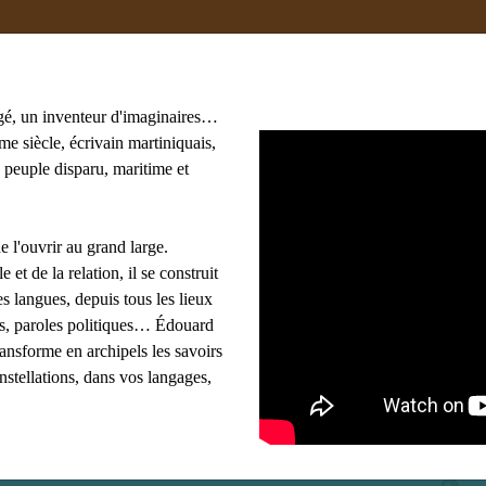
gé, un inventeur d'imaginaires…
e siècle, écrivain martiniquais,
 peuple disparu, maritime et
oma
#adami
#afrique
#agnès B
#algérie
 Lasowski
#amériques
#amis
#anthropologie
e l'ouvrir au grand large.
les mots clés
e et de la relation, il se construit
s langues, depuis tous les lieux
ues, paroles politiques… Édouard
ransforme en archipels les savoirs
onstellations, dans vos langages,
chi